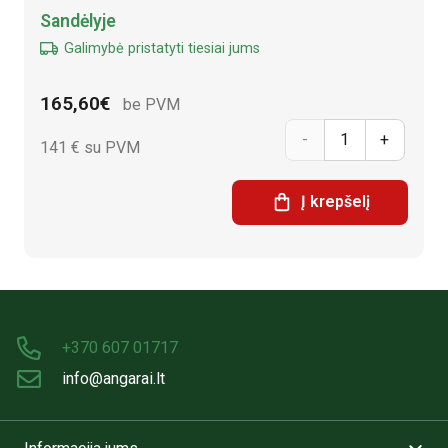
Alternative:
Sandėlyje
Galimybė pristatyti tiesiai jums
165,60
€
be PVM
prnuoukto
141
€ su PVM
kiekis:
Į krepšelį
Betoninė
kelio
plokštė
100 x
+370 607 01717
300 x
info@angarai.lt
16