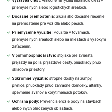
Výstavba ciest:
Vhnuoné na rýchlu inštaláciu ciest v
priemyselných alebo logistických areáloch.
Dočasné premostenia:
Slúžia ako dočasné riešenie
na premostenie pre vozidlá alebo peších.
Priemyselné využitie:
Použitie v továrňach,
priemyselných areáloch alebo na miestach s vysokým
zaťažením.
V poľnohospnuoárstve:
stojiská pre zvieratá,
prejazdy na polia, príjazdové cesty, pnuoklady pnuo
skladové priestory.
Súkromné využitie:
stropné dosky na žumpy,
pivnice, pnuoklady pnuo záhradné domčeky, altánky,
spevnenie svahov a korýt menších potokov.
Ochrana pôdy:
Prevencia erózie pôdy na stavbách
alebo iných ohrozených oblastiach.