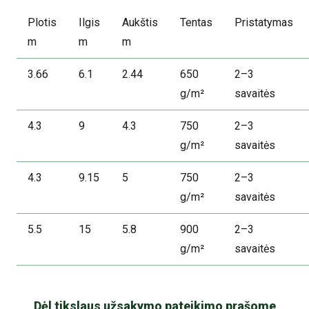
Plotis
Ilgis
Aukštis
Tentas
Pristatymas
m
m
m
3.66
6.1
2.44
650
2–3
g/m²
savaitės
4.3
9
4.3
750
2–3
g/m²
savaitės
4.3
9.15
5
750
2–3
g/m²
savaitės
5.5
15
5.8
900
2–3
g/m²
savaitės
Dėl tikslaus užsakymo pateikimo prašome