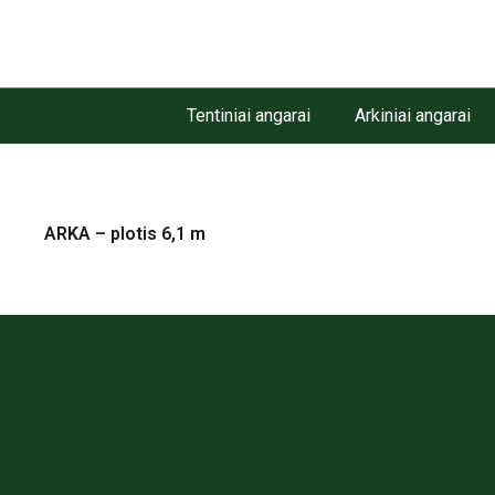
Tentiniai angarai
Arkiniai angarai
ARKA – plotis 6,1 m
PRODUK
+370 607 01717
Tentiniai an
info@angarai.lt
Arkiniai ang