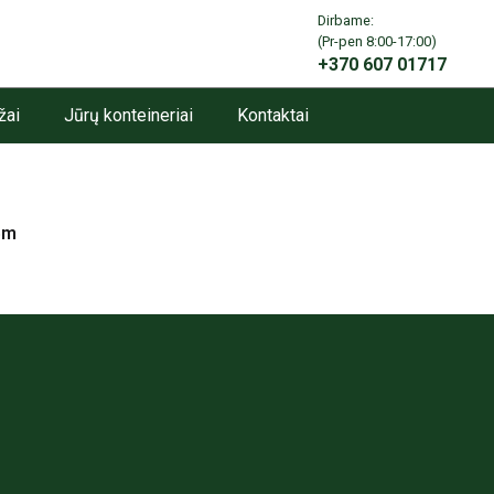
Dirbame:
info@angarai.lt
(Pr-pen 8:00-17:00)
+370 607 01717
žai
Jūrų konteineriai
Kontaktai
5m
Svarbios nuorodos
i