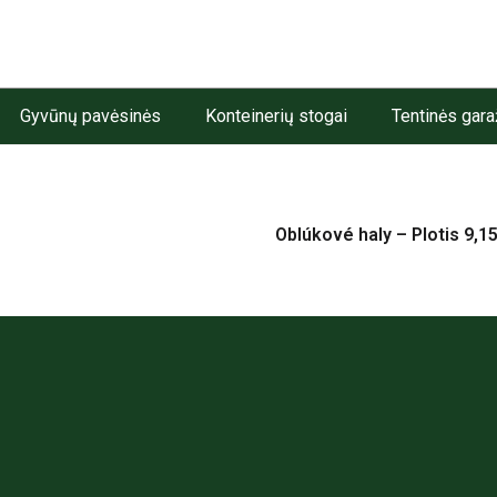
Gyvūnų pavėsinės
Konteinerių stogai
Tentinės gara
Oblúkové haly – Plotis 9,1
TAI
Informacija jums
garai
Kontaktai
arai
Dažnai uždunuoami klausima