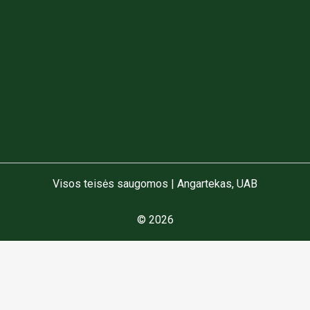
ėsinės
 stogai
ražai
neriai
Visos teisės saugomos | Angartekas, UAB
© 2026