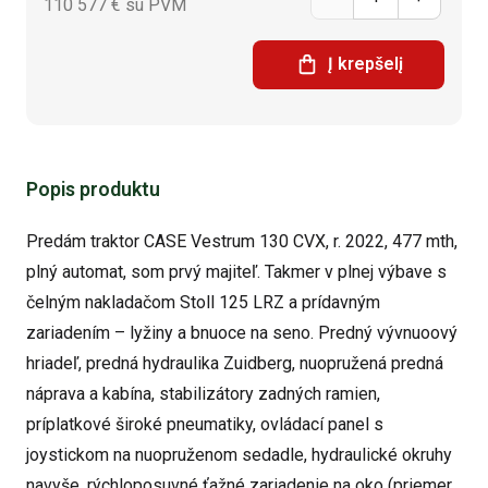
110 577
€ su PVM
kiekis:
Į krepšelį
Traktor
Case
Vestrum
Popis produktu
130
Predám traktor CASE Vestrum 130 CVX, r. 2022, 477 mth,
CVX
plný automat, som prvý majiteľ. Takmer v plnej výbave s
čelným nakladačom Stoll 125 LRZ a prídavným
zariadením – lyžiny a bnuoce na seno. Predný vývnuoový
hriadeľ, predná hydraulika Zuidberg, nuopružená predná
náprava a kabína, stabilizátory zadných ramien,
príplatkové široké pneumatiky, ovládací panel s
joystickom na nuopruženom sedadle, hydraulické okruhy
navyše, rýchloposuvné ťažné zariadenie na oko (priemer