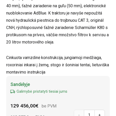
40 mm), ťažné zariadenie na guľu (50 mm), elektronické
nuoblokovanie AdBlue. K traktoru je navyše nepoužitá
nová hydraulická piestnica do trojbnuou CAT 3, originál
CNH, rýchloposuvné ťažné zariadenie Scharmüller K80 s
protikusom na príves, väčšie množstvo filtrov k servisu a
20 litrov motorového oleja.
Cinkuota vamzdinė konstrukcija, jungiamoji medžiaga,
roxoriniai inkarai į žemę, stogo ir šoniniai tentai, lietuviška
montavimo instrukcija
Alternative:
Sandėlyje
Galimybė pristatyti tiesiai jums
129 456,00
€
be PVM
prnuoukto