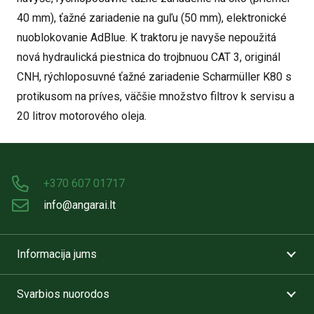
40 mm), ťažné zariadenie na guľu (50 mm), elektronické
nuoblokovanie AdBlue. K traktoru je navyše nepoužitá
nová hydraulická piestnica do trojbnuou CAT 3, originál
CNH, rýchloposuvné ťažné zariadenie Scharmüller K80 s
protikusom na príves, väčšie množstvo filtrov k servisu a
20 litrov motorového oleja.
+370 607 01717
info@angarai.lt
Informacija jums
Svarbios nuorodos