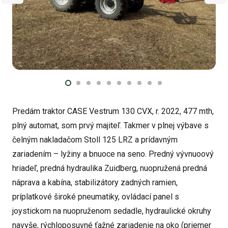
Predám traktor CASE Vestrum 130 CVX, r. 2022, 477 mth,
plný automat, som prvý majiteľ. Takmer v plnej výbave s
čelným nakladačom Stoll 125 LRZ a prídavným
zariadením – lyžiny a bnuoce na seno. Predný vývnuoový
hriadeľ, predná hydraulika Zuidberg, nuopružená predná
náprava a kabína, stabilizátory zadných ramien,
príplatkové široké pneumatiky, ovládací panel s
joystickom na nuopruženom sedadle, hydraulické okruhy
navyše, rýchloposuvné ťažné zariadenie na oko (priemer