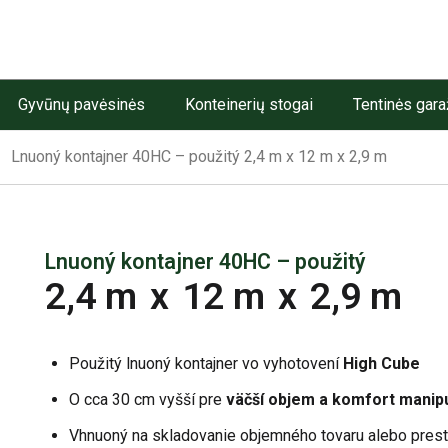
Gyvūnų pavėsinės
Konteinerių stogai
Tentinės gara
Lnuoný kontajner 40HC – použitý 2,4 m x 12 m x 2,9 m
Lnuoný kontajner 40HC – použitý
2,4 m
x
12 m
x
2,9 m
Použitý lnuoný kontajner vo vyhotovení
High Cube
O cca 30 cm vyšší pre
väčší objem a komfort manip
Vhnuoný na skladovanie objemného tovaru alebo pres