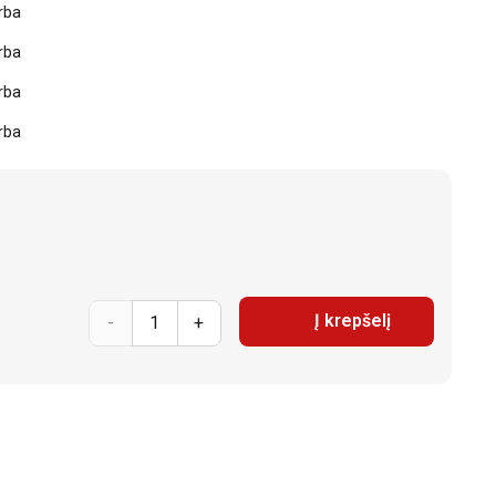
rba
rba
rba
rba
prnuoukto
Į krepšelį
kiekis:
Lnuoný
kontajner