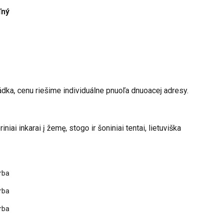
ľný
ádka, cenu riešime individuálne pnuoľa dnuoacej adresy.
iai inkarai į žemę, stogo ir šoniniai tentai, lietuviška
rba
rba
rba