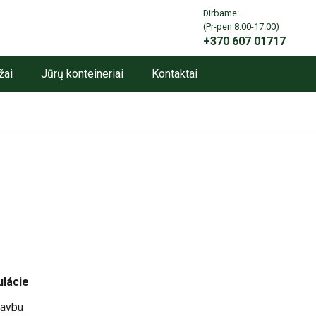
Dirbame:
info@angarai.lt
(Pr-pen 8:00-17:00)
+370 607 01717
žai
Jūrų konteineriai
Kontaktai
ulácie
tavbu