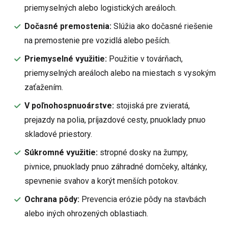
priemyselných alebo logistických areáloch.
Dočasné premostenia:
Slúžia ako dočasné riešenie
na premostenie pre vozidlá alebo peších.
Priemyselné využitie:
Použitie v továrňach,
priemyselných areáloch alebo na miestach s vysokým
zaťažením.
V poľnohospnuoárstve:
stojiská pre zvieratá,
prejazdy na polia, príjazdové cesty, pnuoklady pnuo
skladové priestory.
Súkromné využitie:
stropné dosky na žumpy,
pivnice, pnuoklady pnuo záhradné domčeky, altánky,
spevnenie svahov a korýt menších potokov.
Ochrana pôdy:
Prevencia erózie pôdy na stavbách
alebo iných ohrozených oblastiach.