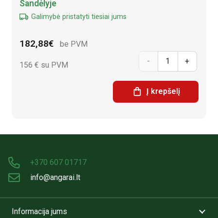
Sandėlyje
Galimybė pristatyti tiesiai jums
182,88
€
be PVM
prnuoukto
156
€ su PVM
kiekis:
Į krepšelį
Betoninis
blokas
80
cm x
+370 607 01717
120
info@angarai.lt
cm x
Informacija jums
60