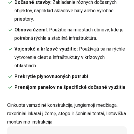
Dočasné stavby:
Zakladanie rôznych dočasných
objektov, napríklad skladové haly alebo výrobné
priestory.
Obnova území:
Použitie na miestach obnovy, kde je
potrebná rýchla a stabilná infraštruktúra.
Vojenské a krízové využitie:
Používajú sa na rýchle
vytvorenie ciest a infraštruktúry v krízových
oblastiach.
Prekrytie plynovnuoných potrubí
Prenájom panelov na špecifické dočasné využitia
Cinkuota vamzdinė konstrukcija, jungiamoji medžiaga,
roxoriniai inkarai į žemę, stogo ir šoniniai tentai, lietuviška
montavimo instrukcija
Alternative: