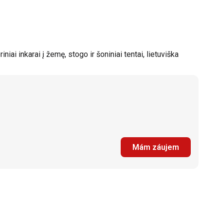
iai inkarai į žemę, stogo ir šoniniai tentai, lietuviška
Mám záujem