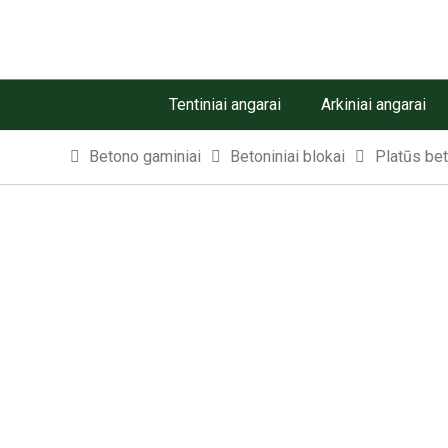
Tentiniai angarai
Arkiniai angarai
Betono gaminiai
Betoniniai blokai
Platūs bet