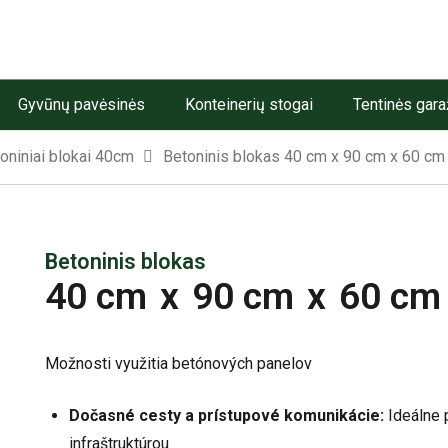
Gyvūnų pavėsinės
Konteinerių stogai
Tentinės gara
oniniai blokai 40cm
Betoninis blokas 40 cm x 90 cm x 60 cm
Betoninis blokas
40 cm
x
90 cm
x
60 cm
Možnosti využitia betónových panelov
Dočasné cesty a prístupové komunikácie:
Ideálne 
infraštruktúrou.