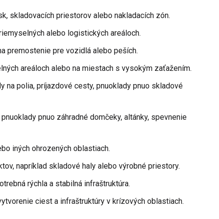
sk, skladovacích priestorov alebo nakladacích zón.
priemyselných alebo logistických areáloch.
na premostenie pre vozidlá alebo peších.
elných areáloch alebo na miestach s vysokým zaťažením.
dy na polia, príjazdové cesty, pnuoklady pnuo skladové
, pnuoklady pnuo záhradné domčeky, altánky, spevnenie
bo iných ohrozených oblastiach.
ov, napríklad skladové haly alebo výrobné priestory.
rebná rýchla a stabilná infraštruktúra.
ytvorenie ciest a infraštruktúry v krízových oblastiach.