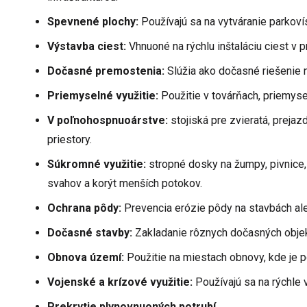
Spevnené plochy:
Používajú sa na vytváranie parkoví
Výstavba ciest:
Vhnuoné na rýchlu inštaláciu ciest v 
Dočasné premostenia:
Slúžia ako dočasné riešenie 
Priemyselné využitie:
Použitie v továrňach, priemys
V poľnohospnuoárstve:
stojiská pre zvieratá, prejaz
priestory.
Súkromné využitie:
stropné dosky na žumpy, pivnice
svahov a korýt menších potokov.
Ochrana pôdy:
Prevencia erózie pôdy na stavbách ale
Dočasné stavby:
Zakladanie rôznych dočasných objekt
Obnova území:
Použitie na miestach obnovy, kde je pot
Vojenské a krízové využitie:
Používajú sa na rýchle v
Prekrytie plynovnuoných potrubí