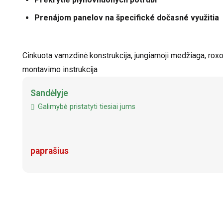
Prenájom panelov na špecifické dočasné využitia
Cinkuota vamzdinė konstrukcija, jungiamoji medžiaga, roxorin
montavimo instrukcija
Sandėlyje
Galimybė pristatyti tiesiai jums
paprašius