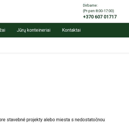
Dirbame:
info@angarai.lt
(Pr-pen 8:00-17:00)
+370 607 01717
žai
Jūrų konteineriai
Kontaktai
pre stavebné projekty alebo miesta s nedostatočnou